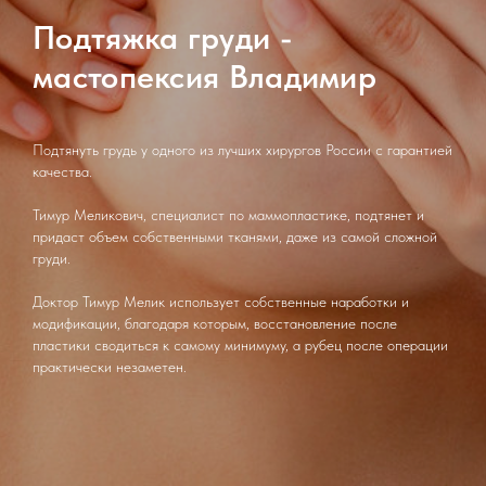
Подтяжка груди -
мастопексия Владимир
Подтянуть грудь у одного из лучших хирургов России с гарантией
качества.
Тимур Меликович, специалист по маммопластике, подтянет и
придаст объем собственными тканями, даже из самой сложной
груди.
Доктор Тимур Мелик использует собственные наработки и
модификации, благодаря которым, восстановление после
пластики сводиться к самому минимуму, а рубец после операции
практически незаметен.